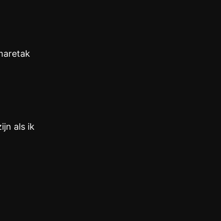
maretak
jn als ik