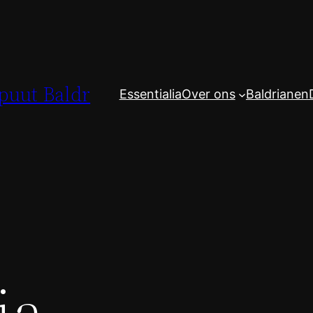
spuut Baldr
Essentialia
Over ons
Baldrianen
ia