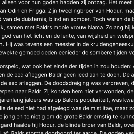
alleen voor hun goden hadden zij ontzag. Het meet g
 Odin en Frigga. Zijn tweelingbroer van Hodur, maar
van de duisternis, blind en somber. Toch waren de b
k, samen met Baldrs mooie vrouw Nama. Zolang hij leef
 god van het licht en de lente, van wijsheid en wels
en. Hij was tevens een meester in de kruidengeneesk
pgewekte gemoed deden eenieder de sombere tijden v
orspeld, wat ook het einde der tijden in zou houden
n de eed afleggen Baldr geen leed aan te doen. De aar
n de eed afleggen. De doodsdreiging was verdreven,
erpen naar Baldr. Zij konden hem niet verwonden; 
l jarenlang jaloers was op Baldrs populariteit, was k
ie de eed niet had afgelegd was de mistlitae, maar z
e jong en te nietig om de grote Baldr ernstig te ku
ard haalde hij Hodur, de blinde broer van Baldr, over
 af; Baldr stortte doorboord ter aarde. De goden ver