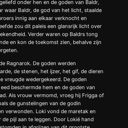
eliefd onder hen en de goden van Baldr,
 waar Baldr, de god van het licht, staalde
roers innig aan elkaar verknocht en
de zou dit paleis een glansrijk licht over
prekendheid. Verder waren op Baldrs tong
unde en kon de toekomst zien, behalve zijn
ergeten.
: de Ragnarok. De goden werden
de, de stenen, het ijzer, het gif, de dieren
 de vreugde wedergekeerd. De goden
de eed beschermde hem en de goden van
waad. Als vrouw vermomd, vroeg hij Frigga of
oals de gunstelingen van de godin
nnen verwonden. Loki vond de maretak en
 de pijl aan te leggen. Door Lokié hand
stomden in afgrijzen van dit grootste