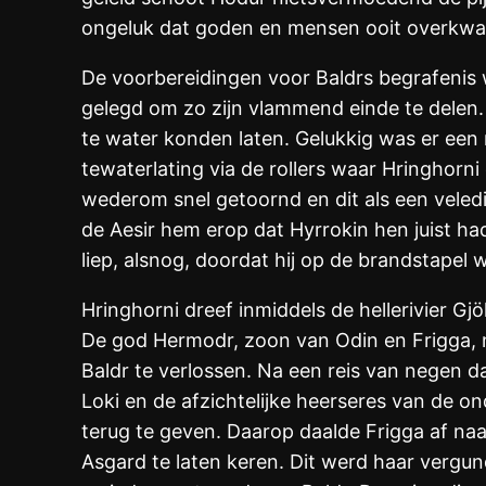
ongeluk dat goden en mensen ooit overkwam
De voorbereidingen voor Baldrs begrafenis w
gelegd om zo zijn vlammend einde te delen.
te water konden laten. Gelukkig was er een
tewaterlating via de rollers waar Hringhorn
wederom snel getoornd en dit als een veledi
de Aesir hem erop dat Hyrrokin hen juist ha
liep, alsnog, doordat hij op de brandstapel
Hringhorni dreef inmiddels de hellerivier G
De god Hermodr, zoon van Odin en Frigga, n
Baldr te verlossen. Na een reis van negen d
Loki en de afzichtelijke heerseres van de 
terug te geven. Daarop daalde Frigga af na
Asgard te laten keren. Dit werd haar vergu