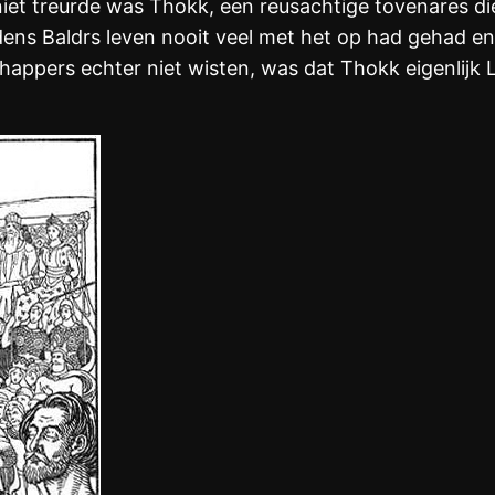
niet treurde was Thokk, een reusachtige tovenares di
dens Baldrs leven nooit veel met het op had gehad e
ppers echter niet wisten, was dat Thokk eigenlijk 