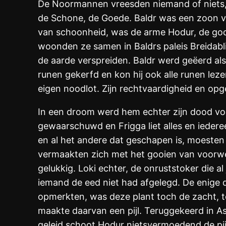
De Noormannen vreesden niemand of niets, 
de Schone, de Goede. Baldr was een zoon van
van schoonheid, was de arme Hodur, de god 
woonden ze samen in Baldrs paleis Breidabli
de aarde verspreiden. Baldr werd geëerd als
runen gekerfd en kon hij ook alle runen lez
eigen noodlot. Zijn rechtvaardigheid en o
In een droom werd hem echter zijn dood vo
gewaarschuwd en Frigga liet alles en iederee
en al het andere dat geschapen is, moeste
vermaakten zich met het gooien van voorw
gelukkig. Loki echter, de onruststoker die a
iemand de eed niet had afgelegd. De enige d
opmerkten, was deze plant toch de zacht, t
maakte daarvan een pijl. Teruggekeerd in Asg
geleid schoot Hodur nietsvermoedend de pijl