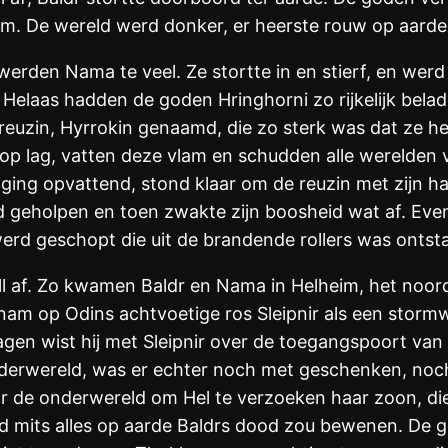
. De wereld werd donker, er heerste rouw op aarde
erden Nama te veel. Ze stortte in en stierf, en werd
 Helaas hadden de goden Hringhorni zo rijkelijk bela
 reuzin, Hyrrokin genaamd, die zo sterk was dat ze h
i op lag, vatten deze vlam en schudden alle werelden
ging opvattend, stond klaar om de reuzin met zijn ham
d geholpen en toen zwakte zijn boosheid wat af. Even
 werd geschopt die uit de brandende rollers was ontst
jöll af. Zo kwamen Baldr en Nama in Helheim, het noor
am op Odins achtvoetige ros Sleipnir als een stormw
agen wist hij met Sleipnir over de toegangspoort van
onderwereld, was er echter noch met geschenken, noc
ar de onderwereld om Hel te verzoeken haar zoon, di
nd mits alles op aarde Baldrs dood zou bewenen. De 