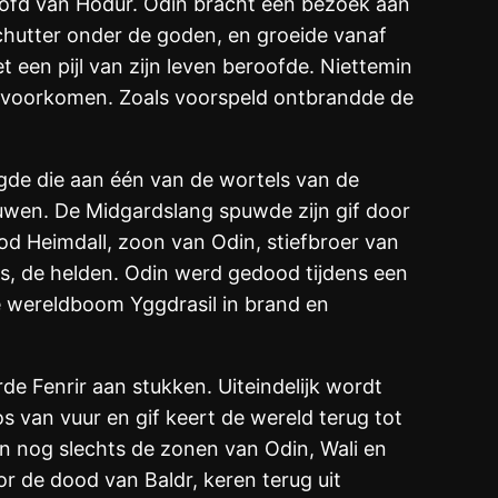
fd van Hodur. Odin bracht een bezoek aan
chutter onder de goden, en groeide vanaf
t een pijl van zijn leven beroofde. Niettemin
 te voorkomen. Zoals voorspeld ontbrandde de
agde die aan één van de wortels van de
auwen. De Midgardslang spuwde zijn gif door
od Heimdall, zoon van Odin, stiefbroer van
rs, de helden. Odin werd gedood tijdens een
de wereldboom Yggdrasil in brand en
de Fenrir aan stukken. Uiteindelijk wordt
os van vuur en gif keert de wereld terug tot
en nog slechts de zonen van Odin, Wali en
or de dood van Baldr, keren terug uit