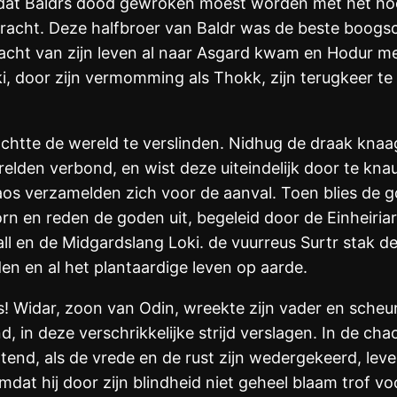
at Baldrs dood gewroken moest worden met het hoo
bracht. Deze halfbroer van Baldr was de beste boogs
 nacht van zijn leven al naar Asgard kwam en Hodur me
oki, door zijn vermomming als Thokk, zijn terugkeer
achtte de wereld te verslinden. Nidhug de draak kna
relden verbond, en wist deze uiteindelijk door te kn
aos verzamelden zich voor de aanval. Toen blies de g
rn en reden de goden uit, begeleid door de Einheiria
ll en de Midgardslang Loki. de vuurreus Surtr stak 
en en al het plantaardige leven op aarde.
s! Widar, zoon van Odin, wreekte zijn vader en scheur
, in deze verschrikkelijke strijd verslagen. In de cha
tend, als de vrede en de rust zijn wedergekeerd, lev
dat hij door zijn blindheid niet geheel blaam trof vo