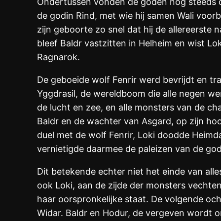
Ondertussen vonden de goden nog steeds d
de godin Rind, met wie hij samen Wali voor
zijn geboorte zo snel dat hij de allereerste
bleef Baldr vastzitten in Helheim en wist L
Ragnarok.
De geboeide wolf Fenrir werd bevrijdt en tr
Yggdrasil, de wereldboom die alle negen we
de lucht en zee, en alle monsters van de ch
Baldr en de wachter van Asgard, op zijn hoo
duel met de wolf Fenrir, Loki doodde Heimda
vernietigde daarmee de paleizen van de god
Dit betekende echter niet het einde van alle
ook Loki, aan de zijde der monsters vechtend
haar oorspronkelijke staat. De volgende och
Widar. Baldr en Hodur, de vergeven wordt om