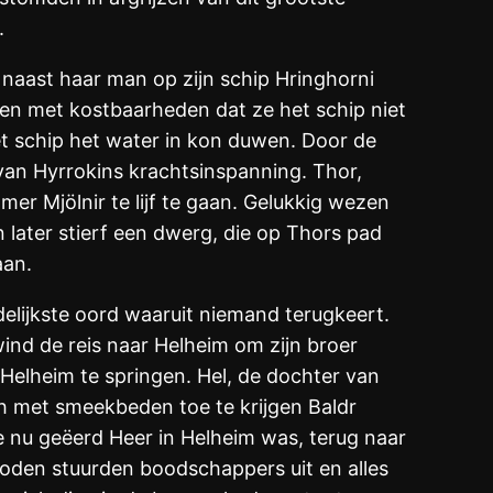
.
 naast haar man op zijn schip Hringhorni
den met kostbaarheden dat ze het schip niet
et schip het water in kon duwen. Door de
 van Hyrrokins krachtsinspanning. Thor,
er Mjölnir te lijf te gaan. Gelukkig wezen
 later stierf een dwerg, die op Thors pad
aan.
delijkste oord waaruit niemand terugkeert.
ind de reis naar Helheim om zijn broer
 Helheim te springen. Hel, de dochter van
h met smeekbeden toe te krijgen Baldr
e nu geëerd Heer in Helheim was, terug naar
goden stuurden boodschappers uit en alles