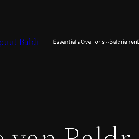
spuut Baldr
Essentialia
Over ons
Baldrianen
 van Baldr